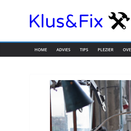
Ga
naar
de
inhoud
HOME
ADVIES
TIPS
PLEZIER
OVE