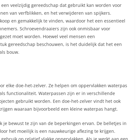
een veelzijdig gereedschap dat gebruikt kan worden voor
nen van verfblikken, en het verwijderen van spijkers.
koop en gemakkelijk te vinden, waardoor het een essentieel
nnemers. Schroevendraaiers zijn ook onmisbaar voor
r gezet moet worden. Hoewel veel mensen een
tuk gereedschap beschouwen, is het duidelijk dat het een
 als bouw.
or elke doe-het-zelver. Ze helpen om oppervlakken waterpas
als functionaliteit. Waterpassen zijn er in verschillende
ojecten gebruikt worden. Een doe-het-zelver vindt het ook
krijgen waaraan bijvoorbeeld een kleine waterpas hangt.
k je bewust te zijn van de beperkingen ervan. De belletjes in
r het moeilijk is een nauwkeurige aflezing te krijgen.
gebruik op relatief vlakke oppervlakken. Als je werkt aan een