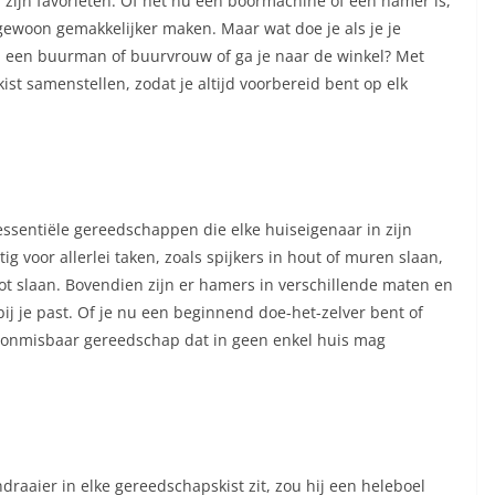
zijn favorieten. Of het nu een boormachine of een hamer is,
gewoon gemakkelijker maken. Maar wat doe je als je je
an een buurman of buurvrouw of ga je naar de winkel? Met
st samenstellen, zodat je altijd voorbereid bent op elk
ssentiële gereedschappen die elke huiseigenaar in zijn
 voor allerlei taken, zoals spijkers in hout of muren slaan,
ot slaan. Bovendien zijn er hamers in verschillende maten en
 bij je past. Of je nu een beginnend doe-het-zelver bent of
 onmisbaar gereedschap dat in geen enkel huis mag
aaier in elke gereedschapskist zit, zou hij een heleboel